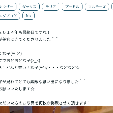
ナウザー
ダックス
テリア
プードル
マルチーズ
ングブログ
Mix
２０１４年も最終日ですね！
が美容にきてくださりました＾＾
な子(^○^)
でおどおどな子(>_<)
！どんと来い！な子(^^)/・・・などなど☆
子が見れてとても素敵な思い出になりました＾＾
お願いいたします☆
ただいた方のお写真を何枚か掲載させて頂きます！