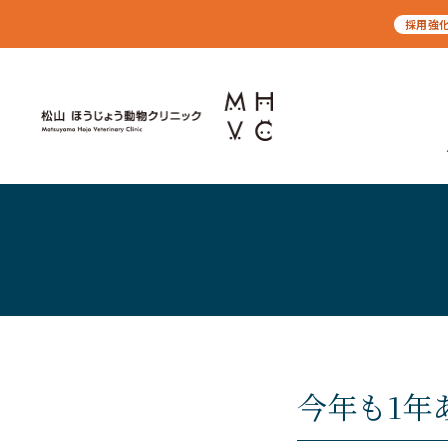
採用強
今年も1年