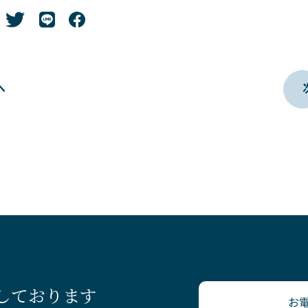
へ
療しております
お