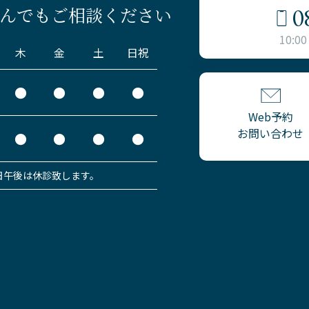
0
んでもご相談ください
10:00
木
金
土
日祝
●
●
●
●
Web予約
お問い合わせ
●
●
●
●
日午後は休診致します。