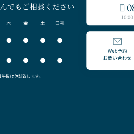
0
んでもご相談ください
10:00
木
金
土
日祝
●
●
●
●
Web予約
お問い合わせ
●
●
●
●
日午後は休診致します。