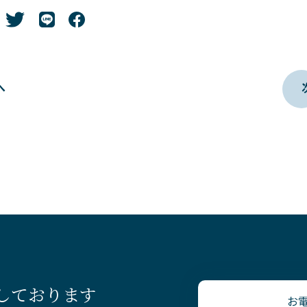
へ
療しております
お