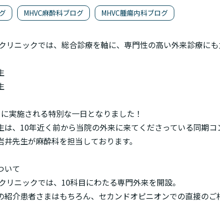
グ
MHVC麻酔科ブログ
MHVC腫瘍内科ブログ
物クリニックでは、総合診療を軸に、専門性の高い外来診療にも
生
生
日に実施される特別な一日となりました！
生は、10年近く前から当院の外来に来てくださっている同期コ
岩井先生が麻酔科を担当しております。
ついて
物クリニックでは、10科目にわたる専門外来を開設。
の紹介患者さまはもちろん、セカンドオピニオンでの直接のご